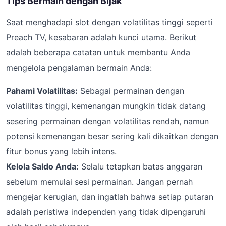
Tips Bermain dengan Bijak
Saat menghadapi slot dengan volatilitas tinggi seperti
Preach TV, kesabaran adalah kunci utama. Berikut
adalah beberapa catatan untuk membantu Anda
mengelola pengalaman bermain Anda:
Pahami Volatilitas:
Sebagai permainan dengan
volatilitas tinggi, kemenangan mungkin tidak datang
sesering permainan dengan volatilitas rendah, namun
potensi kemenangan besar sering kali dikaitkan dengan
fitur bonus yang lebih intens.
Kelola Saldo Anda:
Selalu tetapkan batas anggaran
sebelum memulai sesi permainan. Jangan pernah
mengejar kerugian, dan ingatlah bahwa setiap putaran
adalah peristiwa independen yang tidak dipengaruhi