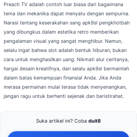
Preach TV adalah contoh luar biasa dari bagaimana
tema dan mekanika dapat menyatu dengan sempurna.
Narasi tentang keserakahan sang apk9sl pengkhotbah
yang dibungkus dalam estetika retro memberikan
pengalaman visual yang sangat menghibur. Namun,
selalu ingat bahwa slot adalah bentuk hiburan, bukan
cara untuk menghasilkan uang. Nikmati alur ceritanya,
hargai desain kreatifnya, dan selalu apk9sl bermainlah
dalam batas kemampuan finansial Anda. Jika Anda
merasa permainan mulai terasa tidak menyenangkan,
jangan ragu untuk berhenti sejenak dan beristirahat.
Suka artikel ini? Coba
duit8